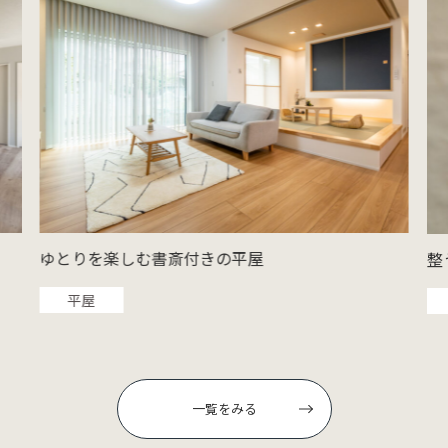
ゆとりを楽しむ書斎付きの平屋
整
平屋
一覧をみる