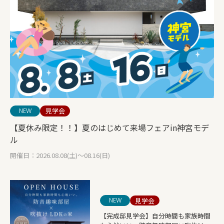
見学会
NEW
【夏休み限定！！】夏のはじめて来場フェアin神宮モデ
ル
開催日：2026.08.08(土)～08.16(日)
見学会
NEW
【完成邸見学会】自分時間も家族時間