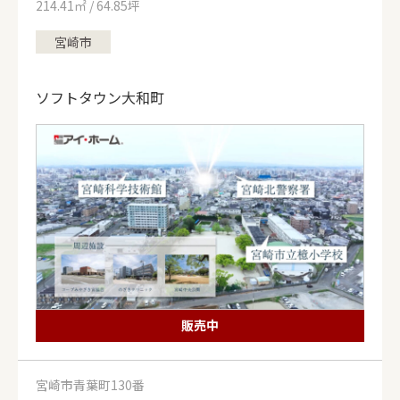
214.41㎡ / 64.85坪
宮崎市
ソフトタウン大和町
販売中
ALL
西都市
宮崎市
延岡市
日向市
宮崎市青葉町130番