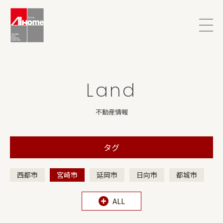
?>
Land
不動産情報
タグ
西都市
宮崎市
延岡市
日向市
都城市
ALL