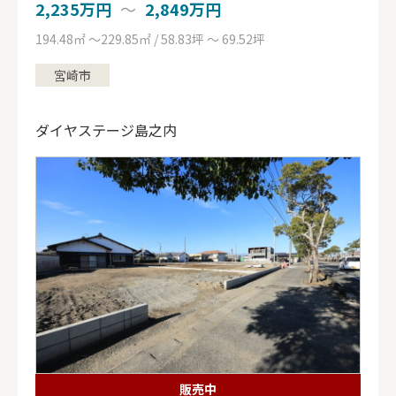
2,235万円
〜
2,849万円
都城市
194.48㎡ ～229.85㎡ / 58.83坪 ～ 69.52坪
宮崎市
ダイヤステージ島之内
販売中