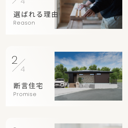
4
選ばれる理由
Reason
2
4
断言住宅
Promise