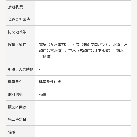
接道状況
-
私道負担面積
-
防火地域等
-
設備・条件
電気（九州電力）、ガス（個別プロパン）、水道（宮
崎市公営水道）、下水（宮崎市公共下水道）、雨水
（側溝）
引渡 / 入居時期
-
建築条件
建築条件付き
取引態様
売主
販売区画数
-
完工予定日
-
備考
-