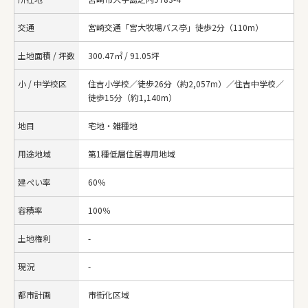
交通
宮崎交通「宮大牧場バス亭」徒歩2分（110m）
土地面積 / 坪数
300.47㎡ / 91.05坪
小 / 中学校区
住吉小学校／徒歩26分（約2,057m）／住吉中学校／
徒歩15分（約1,140m）
地目
宅地・雑種地
用途地域
第1種低層住居専用地域
建ぺい率
60％
容積率
100％
土地権利
-
現況
-
都市計画
市街化区域