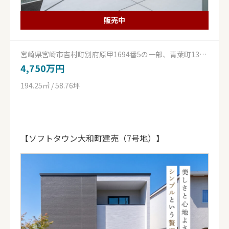
販売中
宮崎県宮崎市吉村町別府原甲1694番5の一部、青葉町130
番12の一部
4,750万円
194.25㎡ / 58.76坪
【ソフトタウン大和町建売（7号地）】