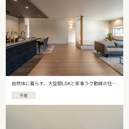
ALL
平屋
自然体に暮らす、大空間LDKと家事ラク動線の住ま
い
平屋