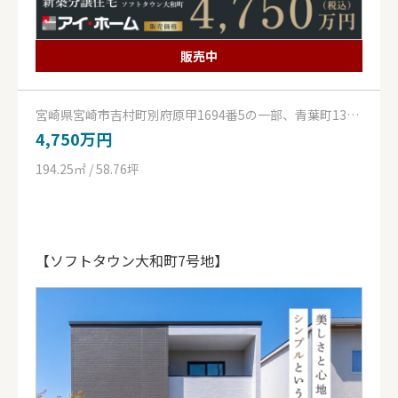
販売中
宮崎県宮崎市吉村町別府原甲1694番5の一部、青葉町130
番12の一部
4,750万円
194.25㎡ / 58.76坪
【ソフトタウン大和町7号地】