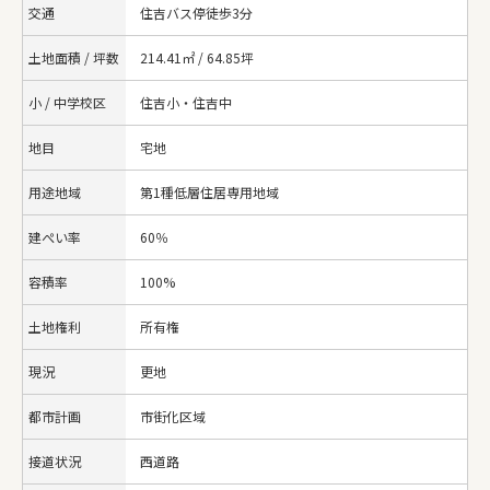
交通
住吉バス停徒歩3分
土地面積 / 坪数
214.41㎡ / 64.85坪
小 / 中学校区
住吉小・住吉中
地目
宅地
用途地域
第1種低層住居専用地域
建ぺい率
60％
容積率
100%
土地権利
所有権
現況
更地
都市計画
市街化区域
接道状況
西道路