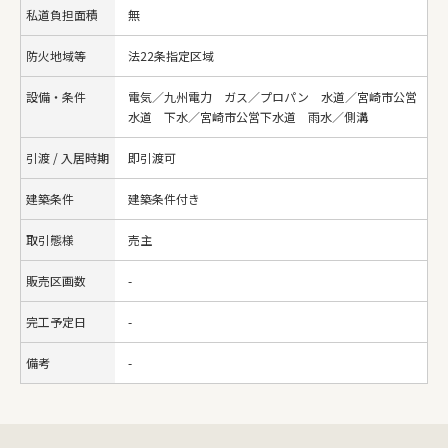
私道負担面積
無
防火地域等
法22条指定区域
設備・条件
電気／九州電力 ガス／プロパン 水道／宮崎市公営
水道 下水／宮崎市公営下水道 雨水／側溝
引渡 / 入居時期
即引渡可
建築条件
建築条件付き
取引態様
売主
販売区画数
-
完工予定日
-
備考
-