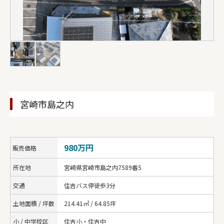
宮崎市島之内
980万円
販売価格
所在地
宮崎県宮崎市島之内7589番5
交通
住吉バス停徒歩3分
土地面積 / 坪数
214.41㎡ / 64.85坪
小 / 中学校区
住吉小・住吉中