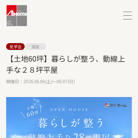
見学会
満席
【土地60坪】暮らしが整う、動線上
手な２８坪平屋
開催日：2026.06.06(土)～06.07(日)