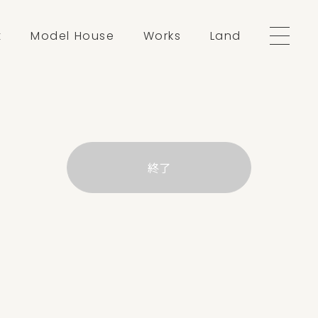
t
Model House
Works
Land
終了